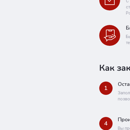
С
с
Р
Б
Б
т
Как за
Оста
1
Запол
позво
Прои
4
Вы пр