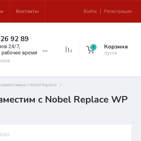
ли
Контакты
Войти
Регистрация
926 92 89
Корзина
ов 24/7,
0
в рабочее время
пуста
онок
совместимые с Nobel Replace
/
вместим с Nobel Replace WP
0565