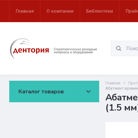
Главная
О компании
Библиотеки
Прай
Главная
/
Прот
Абатмент временн
Каталог товаров
Абатме
(1.5 мм