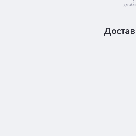
удобн
Достав