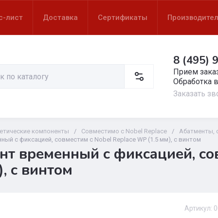
с-лист
Доставка
Сертификаты
Производите
8 (495) 
Прием заказ
Обработка 
Заказать зв
етические компоненты
/
Совместимо с Nobel Replace
/
Абатменты, 
ый с фиксацией, совместим с Nobel Replace WP (1.5 мм), с винтом
нт временный с фиксацией, со
), с винтом
Артикул:
0