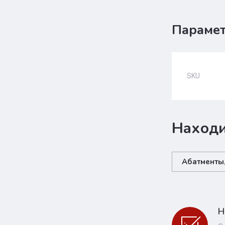
Параме
SKU
Находи
Абатменты,
Н