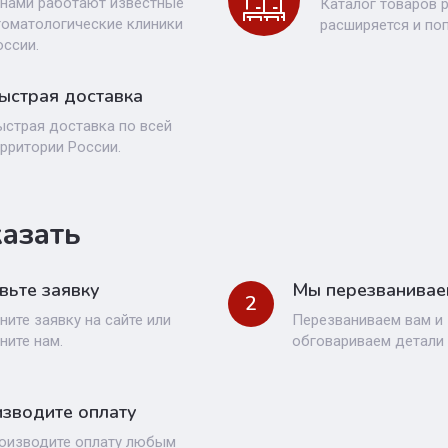
 нами работают известные
Каталог товаров 
томатологические клиники
расширяется и по
оссии.
ыстрая доставка
ыстрая доставка по всей
ерритории России.
казать
вьте заявку
Мы перезванивае
2
ните заявку на сайте или
Перезваниваем вам и
ните нам.
обговариваем детали 
зводите оплату
оизводите оплату любым