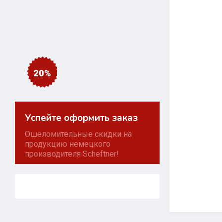
20%
Успейте оформить заказ
Ошеломительные скидки на
продукцию немецкого
производителя Scheftner!