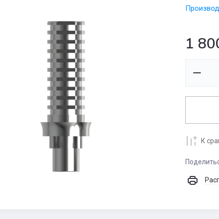
Производ
1 80
К ср
Поделить
Рас