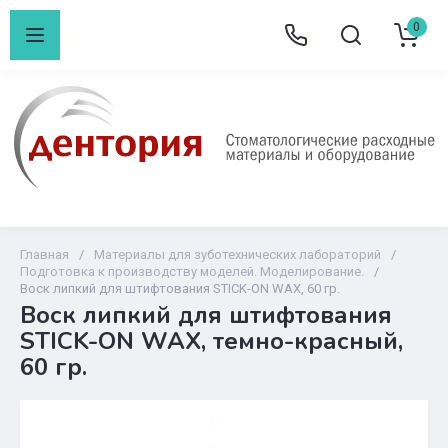
0
Главная
/
Материалы для зуботехнических лабораторий
/
Подготовка к производству моделей. Моделирование.
/
Воск липкий для штифтования STICK-ON WAX, 60 гр.
Воск липкий для штифтования
STICK-ON WAX, темно-красный,
60 гр.